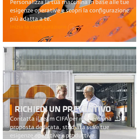
Personalizza la tua macchina in base alle tue
esigenze operative e scopri la configurazione
più adatta a te.
Inizia la configurazione
RICHIEDI UN PREVENTIVO
Contatta il team CIFA per ricevere una
proposta dedicata, studiata sulle tue
esigenze operative e produttive.