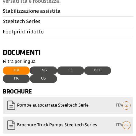
versatilità e robustezza.
Stabilizzazione assistita
Steeltech Series
Footprint ridotto
DOCUMENTI
Filtra per lingua
ITA
ENG
ES
DEU
FR
US
BROCHURE
ITA
Pompe autocarrate Steeltech Serie
ITA
Brochure Truck Pumps Steeltech Series