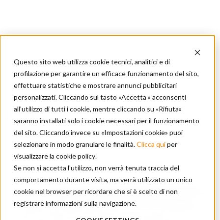
Chi
Lavora
Prodotti
Servizi
Tecnologia
CIFA
Dealer
siamo
Documentazione
con
Questo sito web utilizza cookie tecnici, analitici e di
CIFA
Locator
noi
profilazione per garantire un efficace funzionamento del sito,
effettuare statistiche e mostrare annunci pubblicitari
personalizzati. Cliccando sul tasto «Accetta » acconsenti
Home
/
Prodotti
/
K36L
all’utilizzo di tutti i cookie, mentre cliccando su «Rifiuta»
K36L
saranno installati solo i cookie necessari per il funzionamento
del sito. Cliccando invece su «Impostazioni cookie» puoi
Pompe autocarrate
selezionare in modo granulare le finalità.
Clicca qui
per
visualizzare la cookie policy
.
Se non si accetta l'utilizzo, non verrà tenuta traccia del
comportamento durante visita, ma verrà utilizzato un unico
cookie nel browser per ricordare che si è scelto di non
registrare informazioni sulla navigazione.