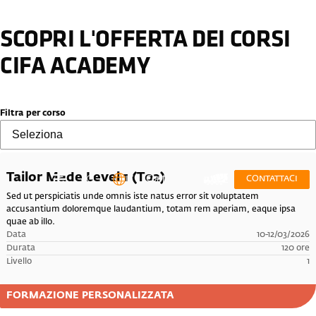
SCOPRI L'OFFERTA DEI CORSI
CIFA ACADEMY
Filtra per corso
Tailor Made Level 1 (T02)
IT
Configuratore
CONTATTACI
Sed ut perspiciatis unde omnis iste natus error sit voluptatem
accusantium doloremque laudantium, totam rem aperiam, eaque ipsa
quae ab illo.
Data
10-12/03/2026
Durata
120 ore
Livello
1
FORMAZIONE PERSONALIZZATA