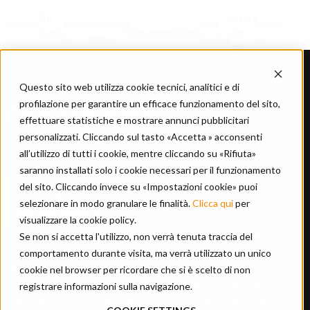
Chi
Lavora
Prodotti
Servizi
Tecnologia
CIFA
Dealer
siamo
Documentazione
con
CIFA
Locator
noi
Questo sito web utilizza cookie tecnici, analitici e di
Home
/
Academy
profilazione per garantire un efficace funzionamento del sito,
CIFA ACADEMY
effettuare statistiche e mostrare annunci pubblicitari
personalizzati. Cliccando sul tasto «Accetta » acconsenti
all’utilizzo di tutti i cookie, mentre cliccando su «Rifiuta»
saranno installati solo i cookie necessari per il funzionamento
NOT JUST A SCHOOL. IT'S CIFA
del sito. Cliccando invece su «Impostazioni cookie» puoi
selezionare in modo granulare le finalità.
Clicca qui
per
ACADEMY
visualizzare la cookie policy
.
CIFA Academy è il polo formativo dedicato a operatori
Se non si accetta l'utilizzo, non verrà tenuta traccia del
e tecnici del calcestruzzo. I nostri programmi
comportamento durante visita, ma verrà utilizzato un unico
uniscono lezioni teoriche, sessioni pratiche e focus
cookie nel browser per ricordare che si è scelto di non
sulle ultime evoluzioni tecnologiche. Garantiamo
registrare informazioni sulla navigazione.
corsi altamente specialistici per ottimizzare l'uso dei