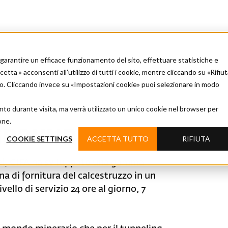
er garantire un efficace funzionamento del sito, effettuare statistiche e
tta » acconsenti all’utilizzo di tutti i cookie, mentre cliccando su «Rifiu
ito. Cliccando invece su «Impostazioni cookie» puoi selezionare in modo
nto durante visita, ma verrà utilizzato un unico cookie nel browser per
one.
GROUND
COOKIE SETTINGS
ACCETTA TUTTO
RIFIUTA
nei, CIFA ha sviluppato una gamma
a di fornitura del calcestruzzo in un
llo di servizio 24 ore al giorno, 7