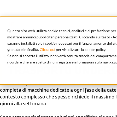
Questo sito web utilizza cookie tecnici, analitici e di profilazione p
mostrare annunci pubblicitari personalizzati. Cliccando sul tasto «Acce
saranno installati solo i cookie necessari per il funzionamento del s
granulare le finalità.
Clicca qui
per visualizzare la cookie policy
.
Se non si accetta l'utilizzo, non verrà tenuta traccia del comportame
Home
/
Prodotti
/
Trasporto underground
ricordare che si è scelto di non registrare informazioni sulla navigazi
TRASPORTO UNDER
Grazie all’esperienza maturata nei cantieri sotterra
completa di macchine dedicate a ogni fase della caten
contesto complesso che spesso richiede il massimo live
giorni alla settimana.