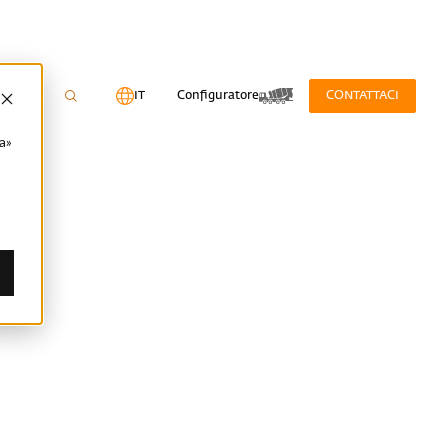
IT
Configuratore
CONTATTACI
ta»