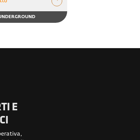
tto
UNDERGROUND
TI E
CI
perativa,