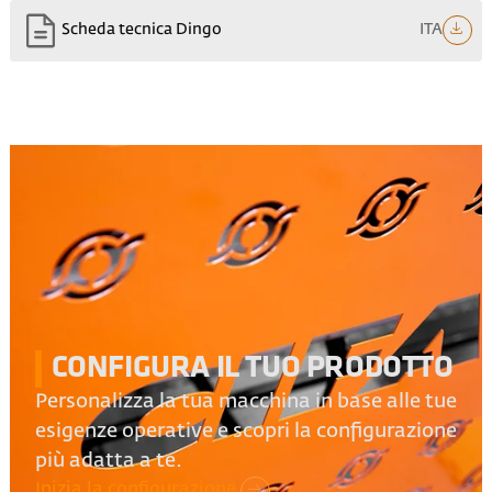
ITA
Scheda tecnica Dingo
CONFIGURA IL TUO PRODOTTO
Personalizza la tua macchina in base alle tue
esigenze operative e scopri la configurazione
più adatta a te.
Inizia la configurazione