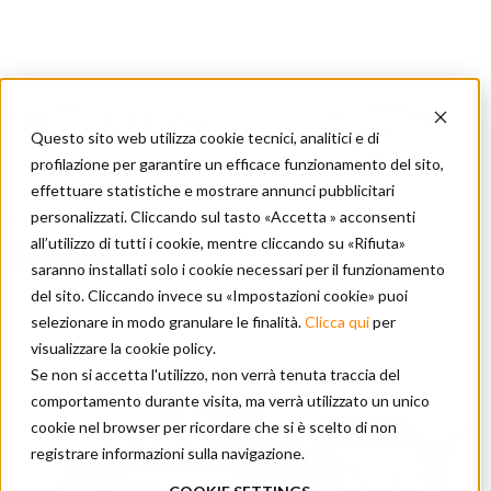
Chi
Lavora
Prodotti
Servizi
Tecnologia
CIFA
Dealer
siamo
Documentazione
con
Questo sito web utilizza cookie tecnici, analitici e di
CIFA
Locator
noi
profilazione per garantire un efficace funzionamento del sito,
effettuare statistiche e mostrare annunci pubblicitari
personalizzati. Cliccando sul tasto «Accetta » acconsenti
Home
/
Prodotti
/
DINGO
all’utilizzo di tutti i cookie, mentre cliccando su «Rifiuta»
DINGO
saranno installati solo i cookie necessari per il funzionamento
del sito. Cliccando invece su «Impostazioni cookie» puoi
Pompe spritz
selezionare in modo granulare le finalità.
Clicca qui
per
visualizzare la cookie policy
.
Se non si accetta l'utilizzo, non verrà tenuta traccia del
comportamento durante visita, ma verrà utilizzato un unico
cookie nel browser per ricordare che si è scelto di non
registrare informazioni sulla navigazione.