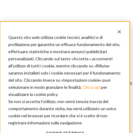
Chi
Lavora
Prodotti
Servizi
Tecnologia
CIFA
Dealer
siamo
Documentazione
con
Questo sito web utilizza cookie tecnici, analitici e di
CIFA
Locator
noi
profilazione per garantire un efficace funzionamento del sito,
effettuare statistiche e mostrare annunci pubblicitari
personalizzati. Cliccando sul tasto «Accetta » acconsenti
Home
/
Prodotti
/
Impianti di betonaggio
all’utilizzo di tutti i cookie, mentre cliccando su «Rifiuta»
IMPIANTI DI BETONAGGIO
saranno installati solo i cookie necessari per il funzionamento
del sito. Cliccando invece su «Impostazioni cookie» puoi
La gamma di impianti di betonaggio CIFA nasce da oltre
selezionare in modo granulare le finalità.
Clicca qui
per
90 anni di esperienza nel mondo del calcestruzzo.
visualizzare la cookie policy
.
Progettati per la produzione di calcestruzzo
Se non si accetta l'utilizzo, non verrà tenuta traccia del
preconfezionato, gli impianti
FiveTech®
combinano
comportamento durante visita, ma verrà utilizzato un unico
affidabilità, precisione e flessibilità per rispondere alle
cookie nel browser per ricordare che si è scelto di non
esigenze dei moderni impianti produttivi.
registrare informazioni sulla navigazione.