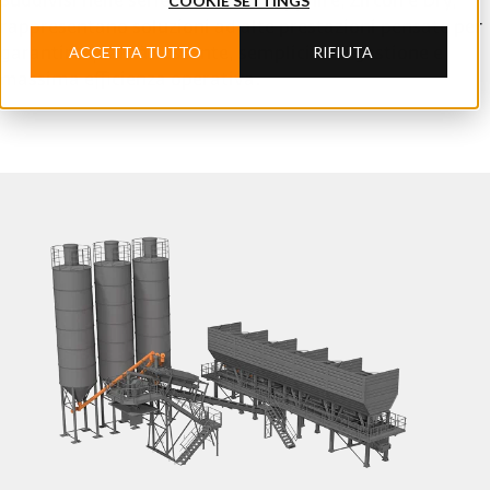
COOKIE SETTINGS
Suddivisi nelle serie Diamond, Sapphire, Zircon e Dry,
rappresentano soluzioni ad alte prestazioni pensate per
ACCETTA TUTTO
RIFIUTA
garantire qualità costante, semplicità di gestione e
massima efficienza operativa.