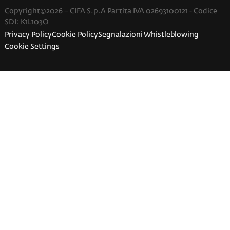
Copyright©2026 – CIFA S.p.A Partita IVA 02693100121 - Codice
SDI: K1L103O
Privacy Policy
Cookie Policy
Segnalazioni Whistleblowing
Cookie Settings