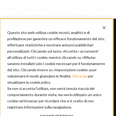
Chi
Lavora
Prodotti
Servizi
Tecnologia
CIFA
Dealer
siamo
Documentazione
con
CIFA
Locator
noi
Questo sito web utilizza cookie tecnici, analitici e di
profilazione per garantire un efficace funzionamento del sito,
effettuare statistiche e mostrare annunci pubblicitari
personalizzati. Cliccando sul tasto «Accetta » acconsenti
COSTRUIAMO IL TUO
all’utilizzo di tutti i cookie, mentre cliccando su «Rifiuta»
saranno installati solo i cookie necessari per il funzionamento
MONDO DAL 1928
del sito. Cliccando invece su «Impostazioni cookie» puoi
selezionare in modo granulare le finalità.
Clicca qui
per
Dal 1928 CIFA progetta macchine che
visualizzare la cookie policy
.
costruiscono il mondo: case, ospedali,
Se non si accetta l'utilizzo, non verrà tenuta traccia del
scuole, piazze, parchi e teatri; luoghi in cui si
comportamento durante visita, ma verrà utilizzato un unico
cookie nel browser per ricordare che si è scelto di non
vive. Da questa mission prende vita il nostro
registrare informazioni sulla navigazione.
claim “We build your world since 1928”.